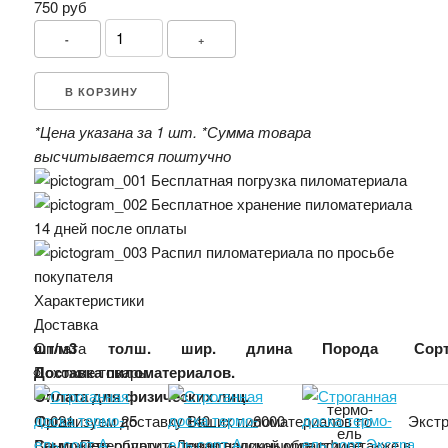
750 руб
-
+
В КОРЗИНУ
*Цена указана за 1 шт.
*Сумма товара
высчитывается поштучно
Бесплатная погрузка пиломатериала
Бесплатное хранение пиломатериала
14 дней после оплаты
Распил пиломатериала по просьбе
покупателя
Характеристики
Доставка
Оплата
шт/м3
толш.
шир.
длина
Порода
Сор
Доставка пиломатериалов.
Похожие товары
Оплата для физических лиц.
термо-
Организуем доставку Ваших пиломатериалов по
0,021
25
140
6000
Экст
ель
Санкт-Петербургу и Ленинградской области, а также в
Вы можете оплатить товар наличными в офисе