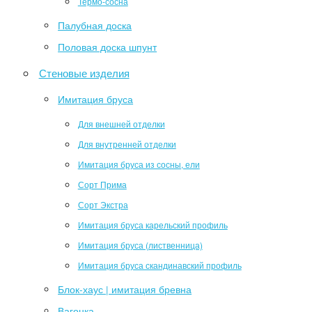
Термо-сосна
Палубная доска
Половая доска шпунт
Стеновые изделия
Имитация бруса
Для внешней отделки
Для внутренней отделки
Имитация бруса из сосны, ели
Сорт Прима
Сорт Экстра
Имитация бруса карельский профиль
Имитация бруса (лиственница)
Имитация бруса скандинавский профиль
Блок-хаус | имитация бревна
Вагонка