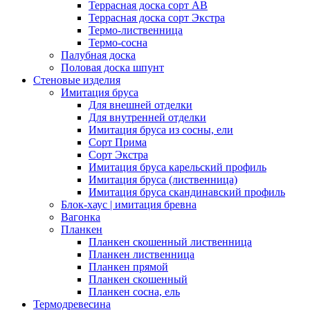
Террасная доска сорт АВ
Террасная доска сорт Экстра
Термо-лиственница
Термо-сосна
Палубная доска
Половая доска шпунт
Стеновые изделия
Имитация бруса
Для внешней отделки
Для внутренней отделки
Имитация бруса из сосны, ели
Сорт Прима
Сорт Экстра
Имитация бруса карельский профиль
Имитация бруса (лиственница)
Имитация бруса скандинавский профиль
Блок-хаус | имитация бревна
Вагонка
Планкен
Планкен скошенный лиственница
Планкен лиственница
Планкен прямой
Планкен скошенный
Планкен сосна, ель
Термодревесина