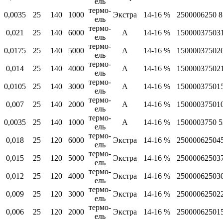
ель
термо-
0,0035
25
140
1000
Экстра
14-16 %
250000
6250
8
ель
термо-
0,021
25
140
6000
А
14-16 %
150000
3750
3
ель
термо-
0,0175
25
140
5000
А
14-16 %
150000
3750
2
ель
термо-
0,014
25
140
4000
А
14-16 %
150000
3750
2
ель
термо-
0,0105
25
140
3000
А
14-16 %
150000
3750
1
ель
термо-
0,007
25
140
2000
А
14-16 %
150000
3750
1
ель
термо-
0,0035
25
140
1000
А
14-16 %
150000
3750
5
ель
термо-
0,018
25
120
6000
Экстра
14-16 %
250000
6250
4
ель
термо-
0,015
25
120
5000
Экстра
14-16 %
250000
6250
3
ель
термо-
0,012
25
120
4000
Экстра
14-16 %
250000
6250
3
ель
термо-
0,009
25
120
3000
Экстра
14-16 %
250000
6250
2
ель
термо-
0,006
25
120
2000
Экстра
14-16 %
250000
6250
1
ель