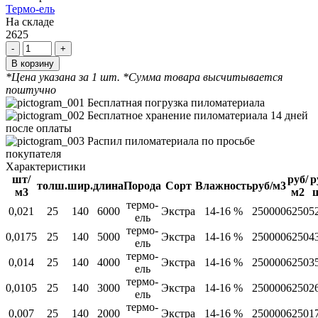
Термо-ель
На складе
2625
-
+
В корзину
*Цена указана за 1 шт.
*Сумма товара высчитывается
поштучно
Бесплатная погрузка пиломатериала
Бесплатное хранение пиломатериала 14 дней
после оплаты
Распил пиломатериала по просьбе
покупателя
Характеристики
шт/
руб/
р
толш.
шир.
длина
Порода
Сорт
Влажность
руб/м3
м3
м2
термо-
0,021
25
140
6000
Экстра
14-16 %
250000
6250
5
ель
термо-
0,0175
25
140
5000
Экстра
14-16 %
250000
6250
4
ель
термо-
0,014
25
140
4000
Экстра
14-16 %
250000
6250
3
ель
термо-
0,0105
25
140
3000
Экстра
14-16 %
250000
6250
2
ель
термо-
0,007
25
140
2000
Экстра
14-16 %
250000
6250
1