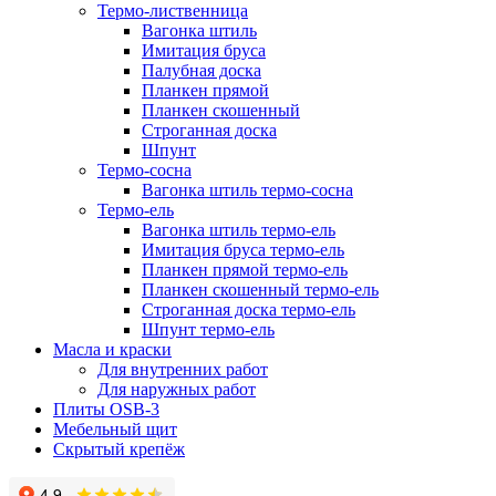
Термо-лиственница
Вагонка штиль
Имитация бруса
Палубная доска
Планкен прямой
Планкен скошенный
Строганная доска
Шпунт
Термо-сосна
Вагонка штиль термо-сосна
Термо-ель
Вагонка штиль термо-ель
Имитация бруса термо-ель
Планкен прямой термо-ель
Планкен скошенный термо-ель
Строганная доска термо-ель
Шпунт термо-ель
Масла и краски
Для внутренних работ
Для наружных работ
Плиты OSB-3
Мебельный щит
Скрытый крепёж