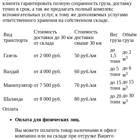
клиента гарантировать полную сохранность груза, доставку
точно в срок, а так же предлагать полный комплекс
вспомогательных услуг, к тому же дополняемых услугами
ответственного хранения на собственном складе.
Стоимость
Стоимость
Вид
Вес
Объём
доставки до 30 км
доставки
транспорта
груза
груза
от склада
свыше 30 км
до
до 2
Газель
от 2 000 руб.
50 руб./км
1,5
3
м
тонн
до 6
до 5
Валдай
от 4 000 руб.
60 руб./км
3
тонн
м
до 15
до 15
Манипулятор
от 7 500 руб.
70 руб./км
3
тонн
м
до 30
до 20
Шаланда
от 8 000 руб.
80 руб./км
3
тонн
м
Оплата
Оплата для физических лиц.
Вы можете оплатить товар наличными в офисе
компании или на складе при отгрузке Вашего