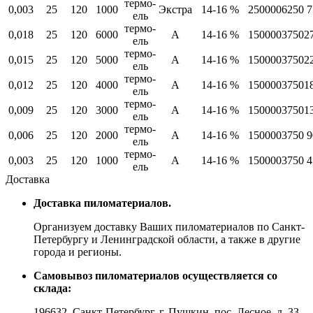
термо-
0,003
25
120
1000
Экстра
14-16 %
250000
6250
7
ель
термо-
0,018
25
120
6000
А
14-16 %
150000
3750
2
ель
термо-
0,015
25
120
5000
А
14-16 %
150000
3750
2
ель
термо-
0,012
25
120
4000
А
14-16 %
150000
3750
1
ель
термо-
0,009
25
120
3000
А
14-16 %
150000
3750
1
ель
термо-
0,006
25
120
2000
А
14-16 %
150000
3750
9
ель
термо-
0,003
25
120
1000
А
14-16 %
150000
3750
4
ель
Доставка
Доставка пиломатериалов.
Организуем доставку Ваших пиломатериалов по Санкт-
Петербургу и Ленинградской области, а также в другие
города и регионы.
Самовывоз пиломатериалов осуществляется со
склада:
196632, Санкт-Петербург, г. Пушкин, пос. Лесное, д. 33,