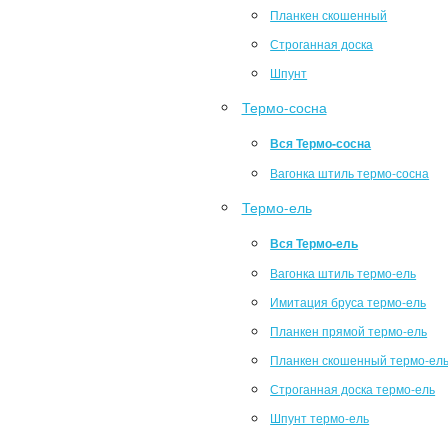
Планкен скошенный
Строганная доска
Шпунт
Термо-сосна
Вся Термо-сосна
Вагонка штиль термо-сосна
Термо-ель
Вся Термо-ель
Вагонка штиль термо-ель
Имитация бруса термо-ель
Планкен прямой термо-ель
Планкен скошенный термо-ел
Строганная доска термо-ель
Шпунт термо-ель