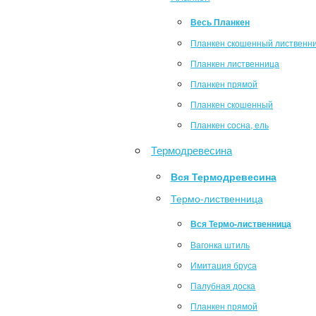
Весь Планкен
Планкен скошенный лиственн
Планкен лиственница
Планкен прямой
Планкен скошенный
Планкен сосна, ель
Термодревесина
Вся Термодревесина
Термо-лиственница
Вся Термо-лиственница
Вагонка штиль
Имитация бруса
Палубная доска
Планкен прямой