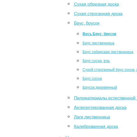
Сухая обрезная доска
Сухая строганная доска
Брус, брусок
Весь Брус, брусок
Брус лиственница
Брус сибирская лиственница
Брус сосна, ель
Сухой строганный брус сосна, 
Брус сосна
Брусок деревянный
Пиломатериалы естественной 
Антисептированная доска
Лаги лиственница
Калиброванная доска