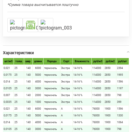
*Сумма товара высчитывается поштучно
Характеристики
шт/м3
толш.
шир.
длина
Порода
Сорт
Влажность
руб/м3
руб/м2
руб/шт
0,021
25
140
6000
термо-ель
Экстра
14-16 %
114000
2850
2394
0,0175
25
140
5000
термо-ель
Экстра
14-16 %
114000
2850
1995
0,014
25
140
4000
термо-ель
Экстра
14-16 %
114000
2850
1596
0,0105
25
140
3000
термо-ель
Экстра
14-16 %
114000
2850
1197
0,007
25
140
2000
термо-ель
Экстра
14-16 %
114000
2850
798
0,0035
25
140
1000
термо-ель
Экстра
14-16 %
114000
2850
399
0,021
25
140
6000
термо-ель
А
14-16 %
76000
1900
1596
0,0175
25
140
5000
термо-ель
А
14-16 %
76000
1900
1330
0,014
25
140
4000
термо-ель
А
14-16 %
76000
1900
1064
0,0105
25
140
3000
термо-ель
А
14-16 %
76000
1900
798