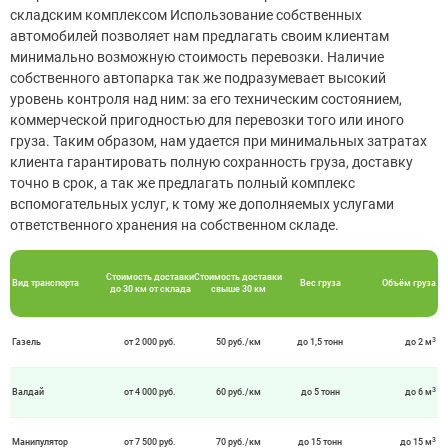
складским комплексом Использование собственных
автомобилей позволяет нам предлагать своим клиентам
минимально возможную стоимость перевозки. Наличие
собственного автопарка так же подразумевает высокий
уровень контроля над ним: за его техническим состоянием,
коммерческой пригодностью для перевозки того или иного
груза. Таким образом, нам удается при минимальных затратах
клиента гарантировать полную сохранность груза, доставку
точно в срок, а так же предлагать полный комплекс
вспомогательных услуг, к тому же дополняемых услугами
ответственного хранения на собственном складе.
Стоимость доставки
Стоимость доставки
Вид транспорта
Вес груза
Объём груза
до 30 км от склада
свыше 30 км
3
Газель
от 2 000 руб.
50 руб./км
до 1,5 тонн
до 2 м
3
Валдай
от 4 000 руб.
60 руб./км
до 5 тонн
до 6 м
3
Манипулятор
от 7 500 руб.
70 руб./км
до 15 тонн
до 15 м