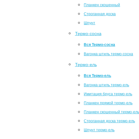
Планкен скошенный
Строганная доска
Шпунт
Термо-сосна
Вся Термо-сосна
Вагонка штиль термо-сосна
Термо-ель
Вся Термо-ель
Вагонка штиль термо-ель
Имитация бруса термо-ель
Планкен прямой термо-ель
Планкен скошенный термо-ел
Строганная доска термо-ель
Шпунт термо-ель