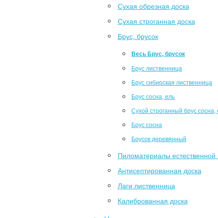
Сухая обрезная доска
Сухая строганная доска
Брус, брусок
Весь Брус, брусок
Брус лиственница
Брус сибирская лиственница
Брус сосна, ель
Сухой строганный брус сосна, 
Брус сосна
Брусок деревянный
Пиломатериалы естественной 
Антисептированная доска
Лаги лиственница
Калиброванная доска