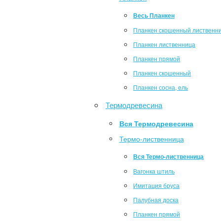
Весь Планкен
Планкен скошенный лиственн
Планкен лиственница
Планкен прямой
Планкен скошенный
Планкен сосна, ель
Термодревесина
Вся Термодревесина
Термо-лиственница
Вся Термо-лиственница
Вагонка штиль
Имитация бруса
Палубная доска
Планкен прямой