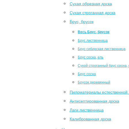
Сухая обрезная доска
Сухая строганная доска
Брус, брусок
Весь Брус, брусок
Брус лиственница
Брус сибирская лиственница
Брус сосна, ель
Сухой строганный брус сосна, 
Брус сосна
Брусок деревянный
Пиломатериалы естественной 
Антисептированная доска
Лаги лиственница
Калиброванная доска