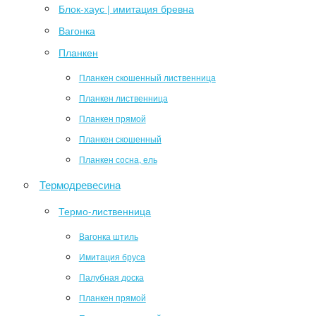
Блок-хаус | имитация бревна
Вагонка
Планкен
Планкен скошенный лиственница
Планкен лиственница
Планкен прямой
Планкен скошенный
Планкен сосна, ель
Термодревесина
Термо-лиственница
Вагонка штиль
Имитация бруса
Палубная доска
Планкен прямой