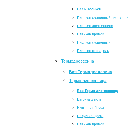
Весь Планкен
Планкен скошенный лиственн
Планкен лиственница
Планкен прямой
Планкен скошенный
Планкен сосна, ель
Термодревесина
Вся Термодревесина
Термо-лиственница
Вся Термо-лиственница
Вагонка штиль
Имитация бруса
Палубная доска
Планкен прямой