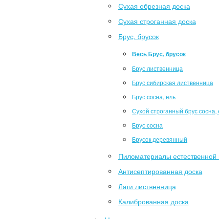
Сухая обрезная доска
Сухая строганная доска
Брус, брусок
Весь Брус, брусок
Брус лиственница
Брус сибирская лиственница
Брус сосна, ель
Сухой строганный брус сосна, 
Брус сосна
Брусок деревянный
Пиломатериалы естественной 
Антисептированная доска
Лаги лиственница
Калиброванная доска