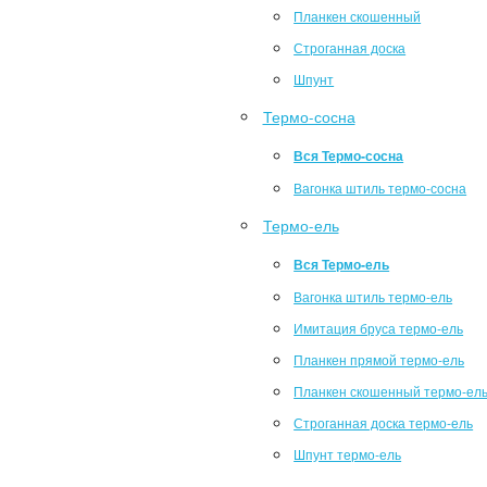
Планкен скошенный
Строганная доска
Шпунт
Термо-сосна
Вся Термо-сосна
Вагонка штиль термо-сосна
Термо-ель
Вся Термо-ель
Вагонка штиль термо-ель
Имитация бруса термо-ель
Планкен прямой термо-ель
Планкен скошенный термо-ел
Строганная доска термо-ель
Шпунт термо-ель