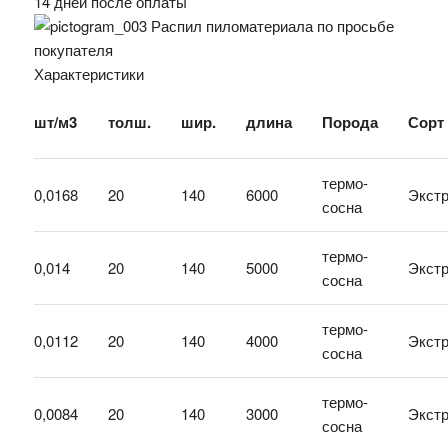
14 дней после оплаты
Распил пиломатериала по просьбе
покупателя
Характеристики
шт/м3
толш.
шир.
длина
Порода
Сорт
термо-
0,0168
20
140
6000
Экст
сосна
термо-
0,014
20
140
5000
Экст
сосна
термо-
0,0112
20
140
4000
Экст
сосна
термо-
0,0084
20
140
3000
Экст
сосна