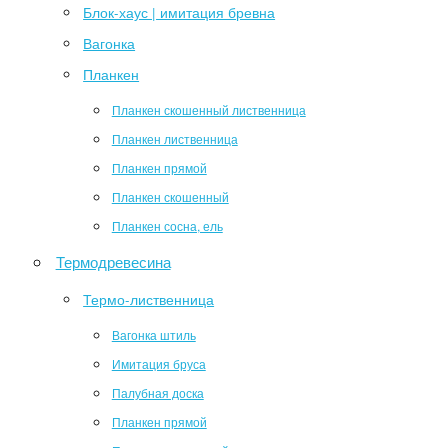
Блок-хаус | имитация бревна
Вагонка
Планкен
Планкен скошенный лиственница
Планкен лиственница
Планкен прямой
Планкен скошенный
Планкен сосна, ель
Термодревесина
Термо-лиственница
Вагонка штиль
Имитация бруса
Палубная доска
Планкен прямой