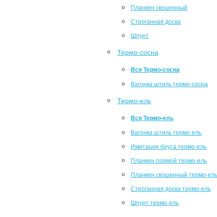
Планкен скошенный
Строганная доска
Шпунт
Термо-сосна
Вся Термо-сосна
Вагонка штиль термо-сосна
Термо-ель
Вся Термо-ель
Вагонка штиль термо-ель
Имитация бруса термо-ель
Планкен прямой термо-ель
Планкен скошенный термо-ел
Строганная доска термо-ель
Шпунт термо-ель