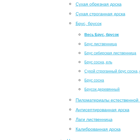
Сухая обрезная доска
Сухая строганная доска
Брус, брусок
Весь Брус, брусок
Брус лиственница
Брус сибирская лиственница
Брус сосна, ель
Сухой строганный брус сосна, 
Брус сосна
Брусок деревянный
Пиломатериалы естественной 
Антисептированная доска
Лаги лиственница
Калиброванная доска