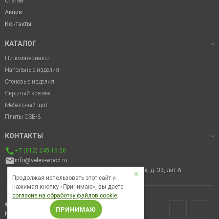
Статьи
Акции
Контакты
КАТАЛОГ
Пиломатериалы
Напольные изделия
Стеновые изделия
Скрытый крепёж
Мебельный щит
Плиты OSB-3
КОНТАКТЫ
+7 (812) 245-16-20
info@veles-wood.ru
196632, Санкт-Петербург, г. Пушкин, пос. Лесное, д. 33, лит А
Продолжая использовать этот сайт и
нажимая кнопку «Принимаю», вы даете
согласие на обработку файлов cookie
.
© Veles-wood, 2023
ПРИНИМАЮ
Не является публичной офертой