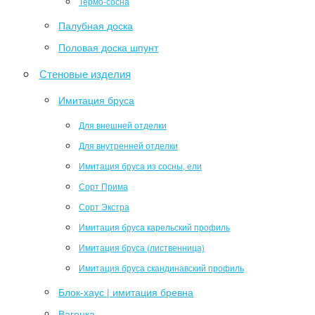
Термо-сосна
Палубная доска
Половая доска шпунт
Стеновые изделия
Имитация бруса
Для внешней отделки
Для внутренней отделки
Имитация бруса из сосны, ели
Сорт Прима
Сорт Экстра
Имитация бруса карельский профиль
Имитация бруса (лиственница)
Имитация бруса скандинавский профиль
Блок-хаус | имитация бревна
Вагонка