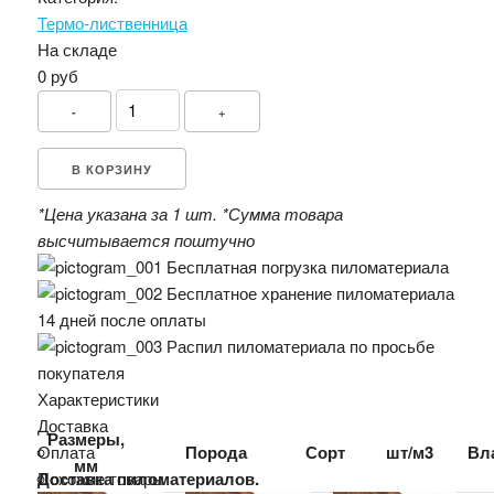
Термо-лиственница
На складе
0 руб
-
+
В КОРЗИНУ
*Цена указана за 1 шт.
*Сумма товара
высчитывается поштучно
Бесплатная погрузка пиломатериала
Бесплатное хранение пиломатериала
14 дней после оплаты
Распил пиломатериала по просьбе
покупателя
Характеристики
Доставка
Размеры,
Оплата
Порода
Сорт
шт/м3
Вл
мм
Доставка пиломатериалов.
Похожие товары