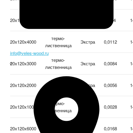
лиственница
термо-
20х120х5000
Экстра
0,014
1
лиственница
термо-
20х120х4000
Экстра
0,0112
1
лиственница
info@veles-wood.ru
термо-
20х120х3000
Экстра
0,0084
1
лиственница
термо-
20х120х2000
Экстра
0,0056
1
лиственница
термо-
20х120х1000
Экстра
0,0028
1
лиственница
термо-
20х120х6000
А
0,0168
1
лиственница