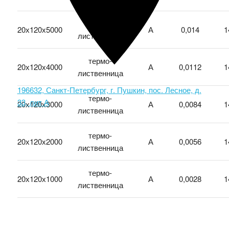
термо-
20х120х5000
А
0,014
1
лиственница
термо-
20х120х4000
А
0,0112
1
лиственница
196632, Санкт-Петербург, г. Пушкин, пос. Лесное, д.
термо-
33, лит А
20х120х3000
А
0,0084
1
лиственница
термо-
20х120х2000
А
0,0056
1
лиственница
термо-
20х120х1000
А
0,0028
1
лиственница