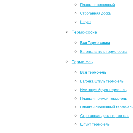
Планкен скошенный
Строганная доска
Шпунт
Термо-сосна
Вся Термо-сосна
Вагонка штиль термо-сосна
Термо-ель
Вся Термо-ель
Вагонка штиль термо-ель
Имитация бруса термо-ель
Планкен прямой термо-ель
Планкен скошенный термо-ел
Строганная доска термо-ель
Шпунт термо-ель