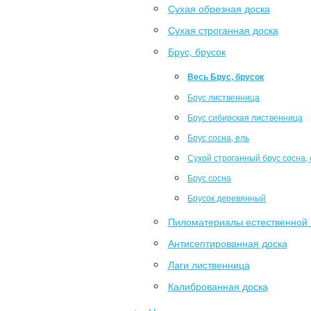
Сухая обрезная доска
Сухая строганная доска
Брус, брусок
Весь Брус, брусок
Брус лиственница
Брус сибирская лиственница
Брус сосна, ель
Сухой строганный брус сосна, 
Брус сосна
Брусок деревянный
Пиломатериалы естественной 
Антисептированная доска
Лаги лиственница
Калиброванная доска