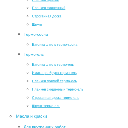
Планкен скошенный
Строганная доска
Шпунт
Термо-сосна
Вагонка штиль термо-сосна
Термо-ель
Вагонка штиль термо-ель
Имитация бруса термо-ель
Планкен прямой термо-ель
Планкен скошенный термо-ель
Строганная доска термо-ель
Шпунт термо-ель
Масла и краски
Для внутренних работ