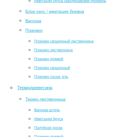
Имитация бруса скандинавский профиль
Блок-хаус | имитация бревна
Вагонка
Планкен
Планкен скошенный лиственница
Планкен лиственница
Планкен прямой
Планкен скошенный
Планкен сосна, ель
Термодревесина
Термо-лиственница
Вагонка штиль
Имитация бруса
Палубная доска
Планкен прямой