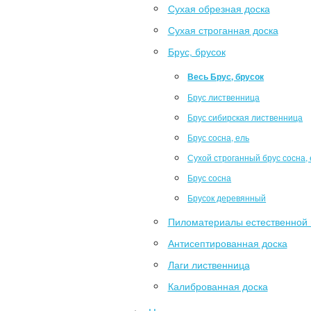
Сухая обрезная доска
Сухая строганная доска
Брус, брусок
Весь Брус, брусок
Брус лиственница
Брус сибирская лиственница
Брус сосна, ель
Сухой строганный брус сосна, 
Брус сосна
Брусок деревянный
Пиломатериалы естественной 
Антисептированная доска
Лаги лиственница
Калиброванная доска