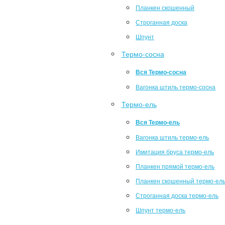
Планкен скошенный
Строганная доска
Шпунт
Термо-сосна
Вся Термо-сосна
Вагонка штиль термо-сосна
Термо-ель
Вся Термо-ель
Вагонка штиль термо-ель
Имитация бруса термо-ель
Планкен прямой термо-ель
Планкен скошенный термо-ел
Строганная доска термо-ель
Шпунт термо-ель