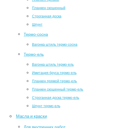
Планкен скошенный
Строганная доска
Шпунт
Термо-сосна
Вагонка штиль термо-сосна
Термо-ель
Вагонка штиль термо-ель
Имитация бруса термо-ель
Планкен прямой термо-ель
Планкен скошенный термо-ель
Строганная доска термо-ель
Шпунт термо-ель
Масла и краски
Для внутренних работ