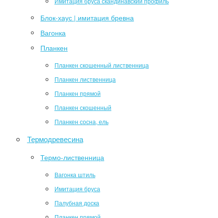
Имитация бруса скандинавский профиль
Блок-хаус | имитация бревна
Вагонка
Планкен
Планкен скошенный лиственница
Планкен лиственница
Планкен прямой
Планкен скошенный
Планкен сосна, ель
Термодревесина
Термо-лиственница
Вагонка штиль
Имитация бруса
Палубная доска
Планкен прямой