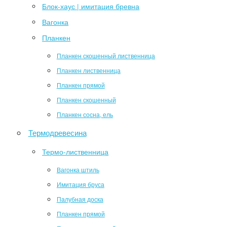
Блок-хаус | имитация бревна
Вагонка
Планкен
Планкен скошенный лиственница
Планкен лиственница
Планкен прямой
Планкен скошенный
Планкен сосна, ель
Термодревесина
Термо-лиственница
Вагонка штиль
Имитация бруса
Палубная доска
Планкен прямой