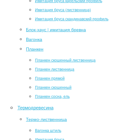
Имитация бруса карельский профиль
Имитация бруса (лиственница)
Имитация бруса скандинавский профиль
Блок-хаус | имитация бревна
Вагонка
Планкен
Планкен скошенный лиственница
Планкен лиственница
Планкен прямой
Планкен скошенный
Планкен сосна, ель
Термодревесина
Термо-лиственница
Вагонка штиль
Имитация бруса