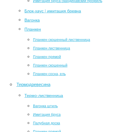
Имитация бруса скандинавский профиль
Блок-хаус | имитация бревна
Вагонка
Планкен
Планкен скошенный лиственница
Планкен лиственница
Планкен прямой
Планкен скошенный
Планкен сосна, ель
Термодревесина
Термо-лиственница
Вагонка штиль
Имитация бруса
Палубная доска
Планкен прямой