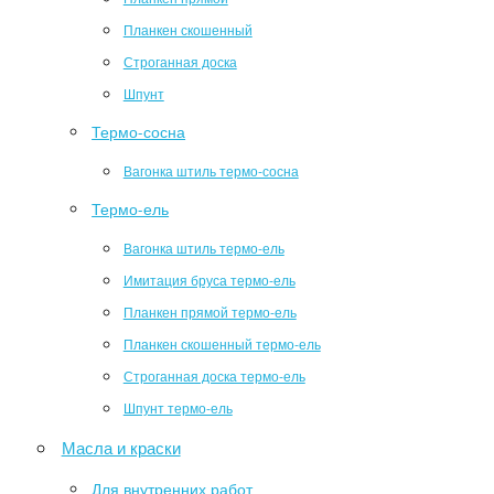
Планкен скошенный
Строганная доска
Шпунт
Термо-сосна
Вагонка штиль термо-сосна
Термо-ель
Вагонка штиль термо-ель
Имитация бруса термо-ель
Планкен прямой термо-ель
Планкен скошенный термо-ель
Строганная доска термо-ель
Шпунт термо-ель
Масла и краски
Для внутренних работ