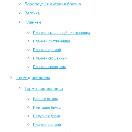
Блок-хаус | имитация бревна
Вагонка
Планкен
Планкен скошенный лиственница
Планкен лиственница
Планкен прямой
Планкен скошенный
Планкен сосна, ель
Термодревесина
Термо-лиственница
Вагонка штиль
Имитация бруса
Палубная доска
Планкен прямой