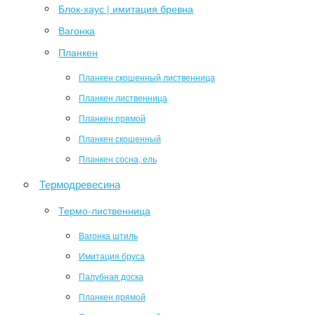
Блок-хаус | имитация бревна
Вагонка
Планкен
Планкен скошенный лиственница
Планкен лиственница
Планкен прямой
Планкен скошенный
Планкен сосна, ель
Термодревесина
Термо-лиственница
Вагонка штиль
Имитация бруса
Палубная доска
Планкен прямой