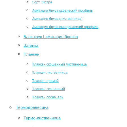
Сорт Экстра
Имитация бруса карельский профиль
Имитация бруса (лиственница)
Имитация бруса скандинавский профиль
Блок-хаус | имитация бревна
Вагонка
Планкен
Планкен скошенный лиственница
Планкен лиственница
Планкен прямой
Планкен скошенный
Планкен сосна, ель
Термодревесина
Термо-лиственница