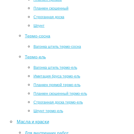
Планкен скошенный
Строганная доска
Шпунт
Термо-сосна
Вагонка штиль термо-сосна
Термо-ель
Вагонка штиль термо-ель
Имитация бруса термо-ель
Планкен прямой термо-ель
Планкен скошенный термо-ель
Строганная доска термо-ель
Шпунт термо-ель
Масла и краски
Для внутренних работ