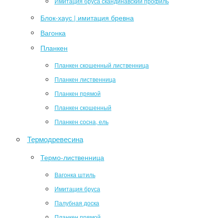
Имитация бруса скандинавский профиль
Блок-хаус | имитация бревна
Вагонка
Планкен
Планкен скошенный лиственница
Планкен лиственница
Планкен прямой
Планкен скошенный
Планкен сосна, ель
Термодревесина
Термо-лиственница
Вагонка штиль
Имитация бруса
Палубная доска
Планкен прямой