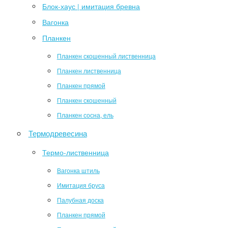
Блок-хаус | имитация бревна
Вагонка
Планкен
Планкен скошенный лиственница
Планкен лиственница
Планкен прямой
Планкен скошенный
Планкен сосна, ель
Термодревесина
Термо-лиственница
Вагонка штиль
Имитация бруса
Палубная доска
Планкен прямой