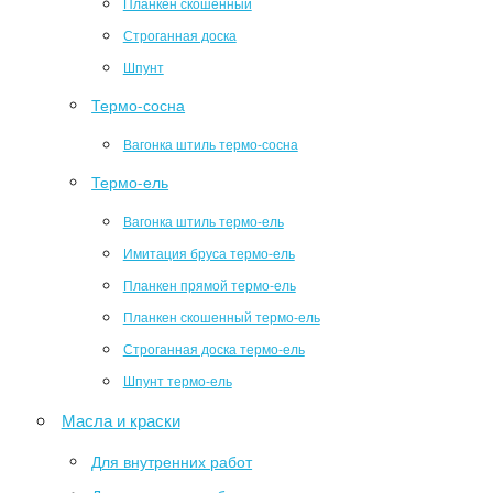
Планкен скошенный
Строганная доска
Шпунт
Термо-сосна
Вагонка штиль термо-сосна
Термо-ель
Вагонка штиль термо-ель
Имитация бруса термо-ель
Планкен прямой термо-ель
Планкен скошенный термо-ель
Строганная доска термо-ель
Шпунт термо-ель
Масла и краски
Для внутренних работ